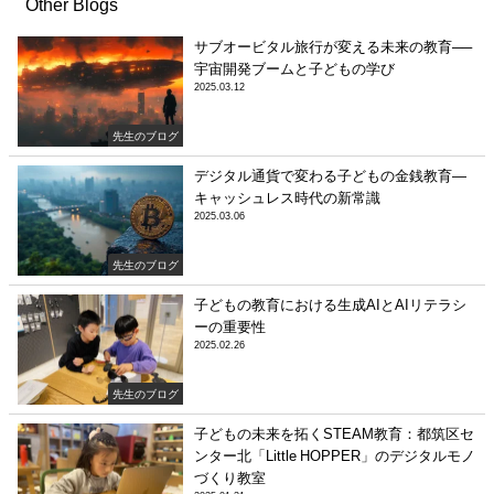
Other Blogs
サブオービタル旅行が変える未来の教育──
宇宙開発ブームと子どもの学び
2025.03.12
先生のブログ
デジタル通貨で変わる子どもの金銭教育—
キャッシュレス時代の新常識
2025.03.06
先生のブログ
子どもの教育における生成AIとAIリテラシ
ーの重要性
2025.02.26
先生のブログ
子どもの未来を拓くSTEAM教育：都筑区セ
ンター北「Little HOPPER」のデジタルモノ
づくり教室