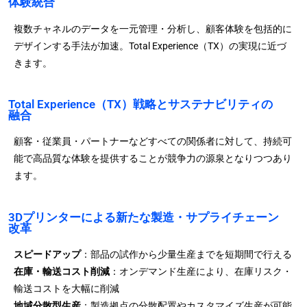
体験統合
複数チャネルのデータを一元管理・分析し、顧客体験を包括的に
デザインする手法が加速。Total Experience（TX）の実現に近づ
きます。
Total Experience（TX）戦略とサステナビリティの
融合
顧客・従業員・パートナーなどすべての関係者に対して、持続可
能で高品質な体験を提供することが競争力の源泉となりつつあり
ます。
3Dプリンターによる新たな製造・サプライチェーン
改革
スピードアップ
：部品の試作から少量生産までを短期間で行える
在庫・輸送コスト削減
：オンデマンド生産により、在庫リスク・
輸送コストを大幅に削減
地域分散型生産
：製造拠点の分散配置やカスタマイズ生産が可能