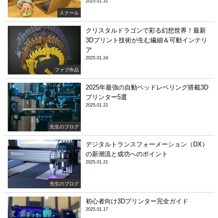
2025.01.31
スクール
クリスタルドラゴンで彩る幻想世界！最新
3Dプリント技術が生む繊細＆可動インテリ
ア
2025.01.24
ファブ作品
2025年最強の自動ベッドレベリング搭載3D
プリンター5選
2025.01.22
先生のブログ
デジタルトランスフォーメーション（DX）
の新潮流と成功へのポイント
2025.01.21
先生のブログ
初心者向け3Dプリンター完全ガイド
2025.01.17