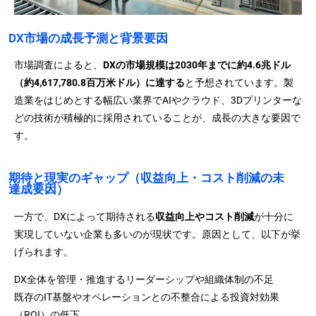
DX市場の成長予測と背景要因
市場調査によると、
DXの市場規模は2030年までに約4.6兆ドル
（約4,617,780.8百万米ドル）に達する
と予想されています。製
造業をはじめとする幅広い業界でAIやクラウド、3Dプリンターな
どの技術が積極的に採用されていることが、成長の大きな要因で
す。
期待と現実のギャップ（収益向上・コスト削減の未
達成要因）
一方で、DXによって期待される
収益向上やコスト削減
が十分に
実現していない企業も多いのが現状です。原因として、以下が挙
げられます。
DX全体を管理・推進するリーダーシップや組織体制の不足
既存のIT基盤やオペレーションとの不整合による投資対効果
（ROI）の低下