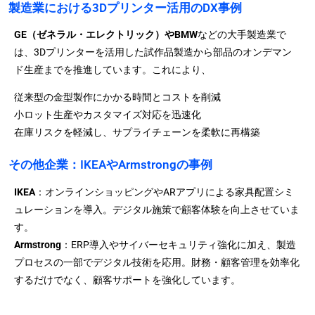
製造業における3Dプリンター活用のDX事例
GE（ゼネラル・エレクトリック）
や
BMW
などの大手製造業で
は、3Dプリンターを活用した試作品製造から部品のオンデマン
ド生産までを推進しています。これにより、
従来型の金型製作にかかる時間とコストを削減
小ロット生産やカスタマイズ対応を迅速化
在庫リスクを軽減し、サプライチェーンを柔軟に再構築
その他企業：IKEAやArmstrongの事例
IKEA
：オンラインショッピングやARアプリによる家具配置シミ
ュレーションを導入。デジタル施策で顧客体験を向上させていま
す。
Armstrong
：ERP導入やサイバーセキュリティ強化に加え、製造
プロセスの一部でデジタル技術を応用。財務・顧客管理を効率化
するだけでなく、顧客サポートを強化しています。